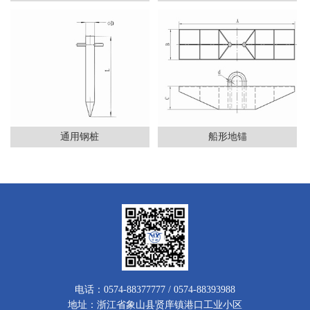
通用钢桩
船形地锚
电话：0574-88377777 / 0574-88393988
地址：浙江省象山县贤庠镇港口工业小区